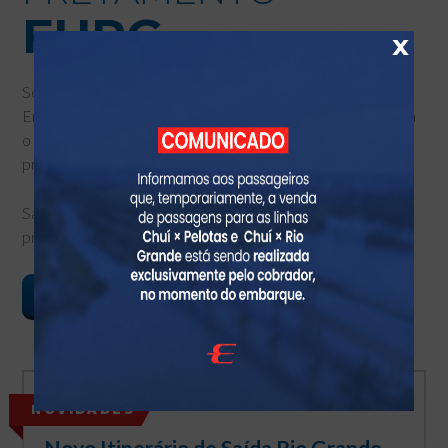
FURG
x
Se você é estudante, professor ou servidor da FURG, a
Embaixador te busca em casa e te leva em segurança para
o Campus Carreiros, nos dias e turnos em que você
precisar e escolher.
Saiba como funciona a contratação e viaje sem
preocupações.
SAIBA MAIS
NOVIDADES
Novo Itinerário de Saída Rio Grande